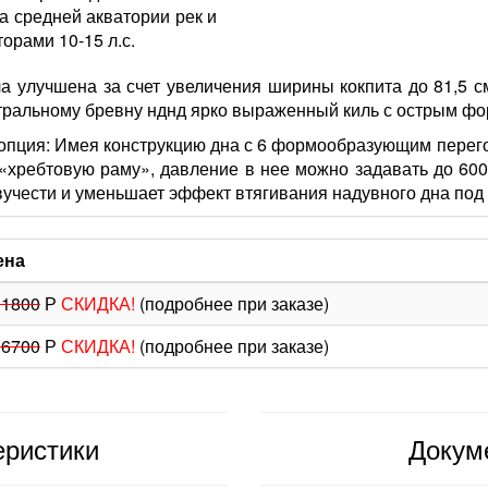
а средней акватории рек и
орами 10-15 л.с.
а улучшена за счет увеличения ширины кокпита до 81,5 с
нтральному бревну нднд ярко выраженный киль с острым ф
опция: Имея конструкцию дна с 6 формообразующим перег
«хребтовую раму», давление в нее можно задавать до 600
вучести и уменьшает эффект втягивания надувного дна по
ена
11800
Р
СКИДКА!
(подробнее при заказе)
06700
Р
СКИДКА!
(подробнее при заказе)
еристики
Докум