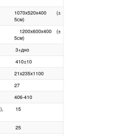
1070х520х400 (±
5см)
1200х600х400 (±
5см)
3+дно
410±10
21х235х1100
27
406-410
),
15
25