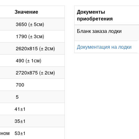
Значение
Документы
приобретения
3650 (± 5см)
Бланк заказа лодки
1790 (± 3см)
Документация на лодки
2620х815 (± 2см)
490 (± 1см)
2720х875 (± 2см)
700
5
41±1
35±1
нном
53±1