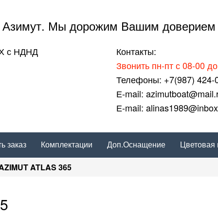
Азимут. Мы дорожим Вашим доверием
ВХ с НДНД
Контакты:
Звонить пн-пт с 08-00 до
Телефоны: +7(987) 424-0
Е-mail: azimutboat@mail.
Е-mail: alinas1989@inbox
ь заказ
Комплектации
Доп.Оснащение
Цветовая 
 AZIMUT ATLAS 365
65